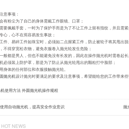
注意事项：
会有粉尘为了自己的身体需戴工作眼镜、口罩；
需要佩戴手套，一时为了保护手而是为了不让工件上留有指纹，并且需紧
专心，心不在焉容易发生事故；
工件、易碎工件如珠宝时，必须如二点握紧工件，防止被轮子将其甩出脱
，不得穿宽松衣物，避免衣服卷入抛光轮发生危险；
一般都是男人，但也不能避免没有长发的，因此在操作抛光机时需卷起长
机必须装上防护罩，那是为了防止从抛光轮甩出的颗粒打中脸部；
用身体的任何部位和衣服接触抛光轮。
圆抛光机
设计抛光时要满足的要求及注意事项，希望能给您的工作带来些
光机使用方法
外圆抛光机操作规程
使用自动抛光机，提高安全作业意识
抛
/ HOT NEWS