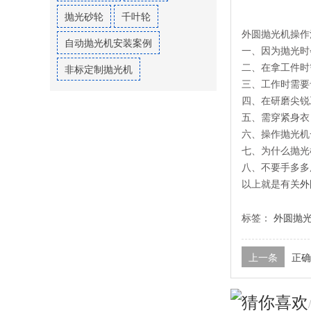
抛光砂轮
千叶轮
外圆抛光机操作
自动抛光机安装案例
一、因为抛光时
非标定制抛光机
二、在拿工件时
三、工作时需要
四、在研磨尖锐
五、需穿紧身衣
六、操作抛光机
七、为什么抛光
八、不要手多多
以上就是有关
外
标签：
外圆抛
上一条
正确
猜你喜欢