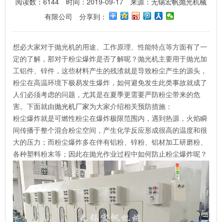
阅读数：6144
时间：2019-09-17
来源：无锡宏帆抛光机械
有限公司
分享到：
想必大家对于抛光机的用途、工作原理、性能特点等方面有了一
定的了解，那对于粉尘爆炸是否了解呢？抛光机主要用于抛光加
工铝件、锌件，这些材料产生的残渣就是导致粉尘产生的源头，
粉尘在高温环境下极易发生爆炸，如何避免发生此类事故就成了
人们必须考虑的问题，尤其是在夏季更需要严防粉尘带来的危
害。下面就由
抛光机厂家
为大家介绍相关预防措施：
粉尘爆炸就是可燃性粉尘在爆炸极限范围内，遇到热源，火焰瞬
间传播于整个混合粉尘空间，产生化学反应形成很高的温度和很
大的压力；而粉尘爆炸多在伴有铝粉、锌粉、铝材加工研磨粉、
各种塑料粉末等；因此在抛光作业过程中如何防止粉尘爆炸呢？