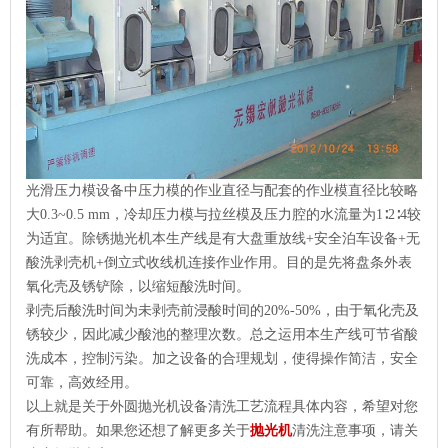
光滑压力模设备中压力模的作业直径与配套的作业模直径比较略
大0.3~0.5 mm，冷却压力模与拉丝模及压力腔的水流量为1∶2∶4较
为适宜。除锈抛光机本生产线是有大盘重放线+安全泊车设备+无
酸洗剥壳机+倒立式收线机连接作业作用。目的是先将盘条外表
氧化壳及锈铲除，以缩短酸洗时间。
剥壳后酸洗时间为未剥壳前浸酸时间的20%-50%，由于氧化壳及
锈较少，因此减少酸池的整理次数。总之运用本生产线可节省酸
洗成本，控制污染。加之设备的合理规划，使得操作简洁，安全
可靠，高效经用。
以上就是关于外圆抛光机设备清洗工艺流程具体内容，希望对您
有所帮助。如果您还想了解更多关于
抛光机
清洗注意事项，请关