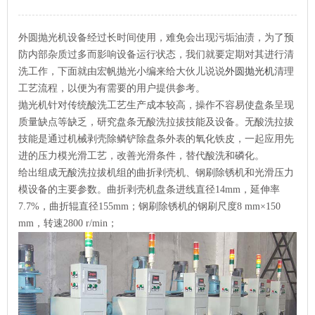
外圆抛光机设备经过长时间使用，难免会出现污垢油渍，为了预
防内部杂质过多而影响设备运行状态，我们就要定期对其进行清
洗工作，下面就由宏帆抛光小编来给大伙儿说说
外圆抛光机
清理
工艺流程，以便为有需要的用户提供参考。
抛光机针对传统酸洗工艺生产成本较高，操作不容易使盘条呈现
质量缺点等缺乏，研究盘条无酸洗拉拔技能及设备。无酸洗拉拔
技能是通过机械剥壳除鳞铲除盘条外表的氧化铁皮，一起应用先
进的压力模光滑工艺，改善光滑条件，替代酸洗和磷化。
给出组成无酸洗拉拔机组的曲折剥壳机、钢刷除锈机和光滑压力
模设备的主要参数。曲折剥壳机盘条进线直径14mm，延伸率
7.7%，曲折辊直径155mm；钢刷除锈机的钢刷尺度8 mm×150
mm，转速2800 r/min；