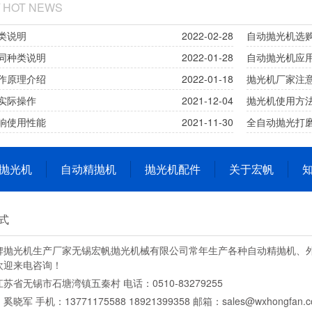
/ HOT NEWS
类说明
2022-02-28
自动抛光机选
同种类说明
2022-01-28
自动抛光机应
作原理介绍
2022-01-18
抛光机厂家注
实际操作
2021-12-04
抛光机使用方
响使用性能
2021-11-30
全自动抛光打
抛光机
自动精抛机
抛光机配件
关于宏帆
式
牌抛光机生产厂家无锡宏帆抛光机械有限公司常年生产各种自动精抛机、
欢迎来电咨询！
苏省无锡市石塘湾镇五秦村 电话：0510-83279255
晓军 手机：13771175588 18921399358 邮箱：sales@wxhongfan.c