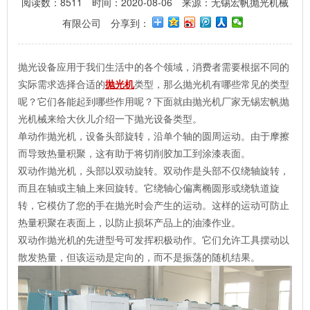
阅读数：8511
时间：2020-08-06
来源：无锡宏帆抛光机械
有限公司
分享到：
抛光设备应用于我们生活中的各个领域，消费者需要根据不同的
实际需求选择合适的
抛光机
类型，那么抛光机有哪些常见的类型
呢？它们各能起到哪些作用呢？下面就由抛光机厂家无锡宏帆抛
光机械来给大伙儿介绍一下抛光设备类型。
单动作抛光机，设备头部旋转，沿单个轴的圆周运动。由于摩擦
而导致热量积聚，这有助于将切削胶加工到涂漆表面。
双动作抛光机，头部以双动旋转。双动作是头部不仅绕轴旋转，
而且在轴或主轴上来回旋转。它绕轴心偏离椭圆形或绕轨道旋
转，它模仿了您的手在抛光时会产生的运动。这样的运动可防止
热量积聚在表面上，以防止损坏产品上的油漆作业。
双动作抛光机的先进型号可发挥积极动作。它们允许工具摆动以
散发热量，但该运动是定向的，而不是振荡的随机结果。