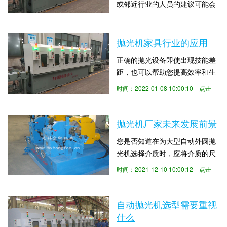
或邻近行业的人员的建议可能会
属加工阶段必须配备振动抛光设
有所帮助。通常，您会发现可靠
备。平面自动抛光机可以...
时间：2022-02-01 10:00:08 点击
的朋友，同事或社区成员能够为
数：5877
您指明优质抛光机供应商的方
抛光机家具行业的应用
向。下面大型外圆抛光机无锡宏
正确的抛光设备即使出现技能差
帆抛光机械来给大伙儿介绍一下
距，也可以帮助您提高效率和生
自动抛光机用途及原理分析。为
产率。那么抛光机家具行业的应
了使制造过程快速、顺利，金属
时间：2022-01-08 10:00:10 点击
用。下面外圆抛光机品牌厂家无
加工阶段必须配备振动抛光设
数：4781
锡宏帆抛光机械来给大伙儿介绍
备。平面自动抛光机可以帮...
一下抛光机注意事项。自抛光行
抛光机厂家未来发展前景
业诞生以来，来自世界各地的振
您是否知道在为大型自动外圆抛
动抛光机一直处于行业领先地
光机选择介质时，应将介质的尺
位。你会遇到中国、欧洲和美国
寸设置为机器本身孔的70％？挑
制造的去毛刺工具。不要把重点
时间：2021-12-10 10:00:12 点击
选抛光机并不像您想象的那么容
放在振动的原点和抛光机...
数：4434
易。下面外圆抛光机品牌厂家无
锡宏帆抛光机械来给大伙儿介绍
自动抛光机选型需要重视
一下抛光机厂家未来发展前景。
什么
你想知道你的高尔夫球杆是怎么