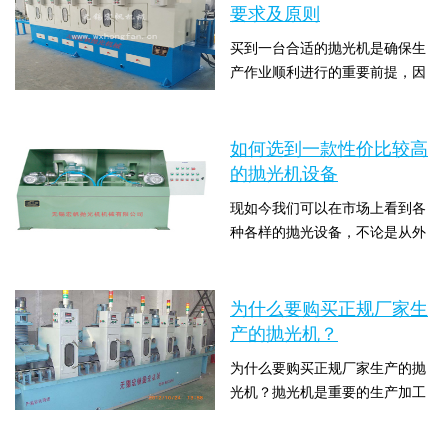
圆抛光机、平面抛光机、圆管抛
要求及原则
光机、数控抛光机、模具抛光机
买到一台合适的抛光机是确保生
等等，下面就由抛光机厂家无锡
产作业顺利进行的重要前提，因
宏帆抛光机械小编来给大家介绍
此大家在选购抛光机时除了要事
一下抛光机的常见类型及选购注
时间：2020-01-09 11:07:25 点击
先了解设备品牌、型号、参数等
意事项。手动抛光机种...
数：6623
信息外，还要遵循相关选购要求
如何选到一款性价比较高
及原则，以便买到品质高且满足
的抛光机设备
工作需要的设备。下面就由宏帆
现如今我们可以在市场上看到各
抛光小编来和大家分享一下抛光
种各样的抛光设备，不论是从外
机选购要求及原则：为了买到合
观、型号上，还是从功能、操作
适的抛光设备，要遵循以下几点
时间：2019-11-28 15:33:48 点击
上，都可以说是各有千秋，供用
要求：(1)抛光机输...
数：7100
户选择的范围也更为广泛了，虽
为什么要购买正规厂家生
说是好事，但同时也给用户的选
产的抛光机？
择增加了不小的难度。那如何才
为什么要购买正规厂家生产的抛
能选到一款高性价比的抛光设备
光机？抛光机是重要的生产加工
呢？下面就来了解一下：1.可以
设备，它的稳定安全性不仅决定
从产品的试样着手，您可以把需
时间：2019-11-21 10:21:29 点击
了生产的效率和质量，更是保障
要抛光打磨的样品带...
数：6815