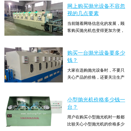
了工作人员的人身安全；而通过
网上购买抛光设备不容忽
非正规销售渠道所购买的抛光机
视的几点要素
大多是劣质的且容易出现各种各
当前随着网络信息化的发展，顾
样的问题，甚至还可能存在安全
客购买抛光机也变得更加方便，
隐患，无法完全保障人员安全。
只要在网上下单就能直接买到设
接下来小编就给大家详细介绍一
时间：2019-11-07 09:22:21 点击
备。不过这也存在着一些风险，
下购买正规品牌抛光机...
数：6806
毕竟顾客只是看的图片跟卖家介
购买一台抛光设备要多少
绍，没有见到实物，如果选择的
钱？
卖家不好就可能买到货不符实的
大家在选购抛光设备时，不要只
设备，造成巨大的损失。那如何
关心产品的价格，还要关注生产
才能买到货真价实的抛光设备
厂家信息，一家正规公司生产的
呢？注意以下几点要素是关键：
时间：2019-10-17 10:18:17 点击
抛光设备不仅质量及售后服务有
抛光机的动力购买抛光机...
数：6616
保障，价格也十分的合理公道，
小型抛光机价格多少钱一
完全可以让消费者买的放心，用
台？
的安心。下面小编就给大家说说
用户在购买小型抛光机时一般都
购买一台抛光设备要花费多少
比较关心小型抛光机的价格多少
钱，以便为有需要的用户提供参
钱一台，它的价格跟质量及产品