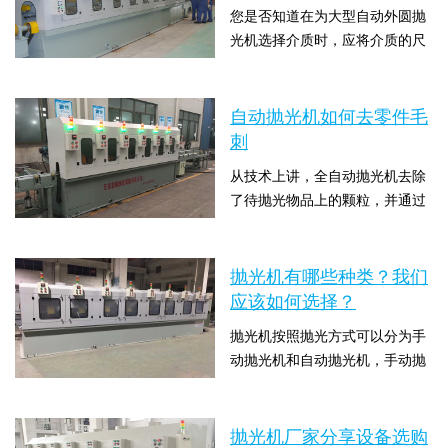
您是否知道在为大型自动外圆抛
在练习场交到你手里的吗?运动
光机选择介质时，应将介质的尺
休闲设备，比如你最喜欢的司
寸设置为机器本身孔的70％？挑
机，要经过一个漫长的...
时间：2021-06-16 10:00:09 点击
选抛光机并不像您想象的那么容
数：5137
易。下面抛光机无锡宏帆抛光机
自动抛光机如何去零件毛
械来给大伙儿介绍一下自动抛光
刺
机选型需要重视什么。你想知道
从技术上讲，全自动抛光机去除
你的高尔夫球杆是怎么在练习场
了待抛光物品上的颗粒，并通过
交到你手里的吗?运动休闲设
振动使锋利的边缘变平滑并进行
备，比如你最喜欢的司机，要经
时间：2021-05-09 10:00:04 点击
了抛光。该过程本身非常简单，
过一个漫长的过程才能...
数：5799
因为它涉及将零件与介质一起放
抛光机有哪些种类？我们
入管中，但是效果却十分明显。
应该如何选择？
下面大型外圆抛光机无锡宏帆抛
抛光机按照抛光方式可以分为手
光机械来给大伙儿介绍一下自动
动抛光机和自动抛光机，手动抛
抛光机如何去零件毛刺。自抛光
光机主要有立式带轮的马达抛光
行业诞生以来，来自世界各地的
时间：2020-06-04 16:04:51 点击
机和手持式抛光机，自动抛光机
振动抛光机一直处于行...
数：8763
的种类相对较多，主要包括：外
抛光机厂家分享设备选购