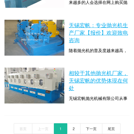
来越多的人会选择在网上购买抛
但如果是购买类似抛光机的机械
光机，在这一过程中就需要注意
设备，那该如何选择呢？提到抛
时间：2019-09-17 17:37:34 点击
很多问题，毕竟在网上买机械设
光设备，或许大多数人...
数：6278
备不跟实体店一样，我们只能看
无锡宏帆：专业抛光机生
到照片，而不能真真切切的看到
产厂家【报价】欢迎致电
设备，那就会有很多人觉得这些
咨询
照片不可靠，以至于过后可能会
随着抛光机的普及度越来越高，
产生一系列问题，因此我们在购
当大家在选购抛光机的时候，肯
买抛光机时要注意以下几件事。
定会关心抛光机的价格及抛光机
在网上买抛光机的时候...
时间：2019-09-17 17:30:01 点击
生产厂家这两个问题。接下来，
相较于其他抛光机厂家，
数：6759
就为大家介绍无锡宏帆抛光机械
无锡宏帆的优势体现在何
有限公司：专业生产抛光机厂家
处
和抛光机新价格。无锡宏帆抛光
无锡宏帆抛光机械有限公司从事
机械有限公司是专业设计制造各
抛光机制造、生产、销售这些年
种抛光机的生产厂家，技术力量
来，为何能在行业处于位置，主
雄厚，生产工艺先进，产品质量
时间：2019-09-17 17:27:25 点击
要归功于它明显的价格优势和产
上乘，深得用户信赖。...
数：6270
品的高质量。期间碰到许多初次
首页
上一页
1
2
下一页
尾页