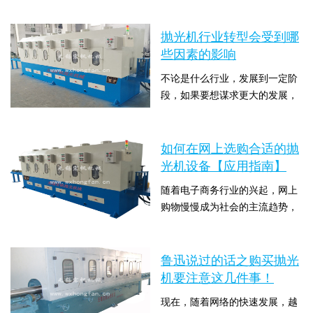
考。在购买抛光设备的过程当
时间：2019-09-18 14:44:48 点击
的功能息息相关，一般价格从几
中，如果想要得到更完美的...
数：11468
千到几万不等，常规的使用功能
抛光机行业转型会受到哪
标准的小型抛光机就能满足需
些因素的影响
求，一些产品要求比较特殊时，
不论是什么行业，发展到一定阶
可以跟厂家沟通做定制型的抛光
段，如果要想谋求更大的发展，
机。在抛光过程中要不断添加微
势必会面临着转型问题，抛光机
粉悬浮液，使抛光织物保持一定
时间：2019-09-17 17:39:31 点击
行业也不例外。当前影响抛光机
湿度。湿度太大会减弱抛...
数：6376
行业转型进度的因素主要包括裁
如何在网上选购合适的抛
员问题、价格问题、质量问题以
光机设备【应用指南】
及运营问题，下面就让我们来具
随着电子商务行业的兴起，网上
体了解一下这四大要素。想要抛
购物慢慢成为社会的主流趋势，
光机的抛光产品好，那么就需要
越来越多的人选择网上购物，不
做好防护措施以及避免发生意外;
时间：2019-09-17 17:39:16 点击
仅是因为足不出户就能买到自己
在抛光现场不可以有...
数：6119
想要的东西，也是因为选择的多
鲁迅说过的话之购买抛光
方面、方便性、快捷性、解决工
机要注意这几件事！
作繁忙等问题。如果只是购买一
现在，随着网络的快速发展，越
些小物品，我们还能自己选择；