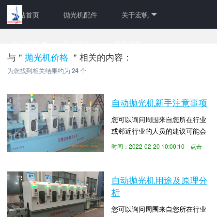
网站首页
抛光机配件
关于宏帆
知识百科
工程案例
联系宏帆
与＂
抛光机价格
＂相关的内容：
为您找到相关结果约为
24
个
自动抛光机新手注意事项
您可以询问周围来自您所在行业
或邻近行业的人员的建议可能会
有所帮助。通常，您会发现可靠
时间：2022-02-20 10:00:10 点击
的朋友，同事或社区成员能够为
数：4910
您指明优质抛光机供应商的方
向。下面外圆抛光机品牌厂家无
自动抛光机用途及原理分
锡宏帆抛光机械来给大伙儿介绍
析
一下自动抛光机新手注意事项。
您可以询问周围来自您所在行业
为了使制造过程快速、顺利，金