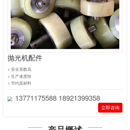
抛光机配件
> 安全系数高
> 生产速度快
> 节约原材料
13771175588 18921399358
立即咨询
产品概述