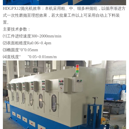
HDGPX12抛光机
效率：本机采用粗、中、细多种抛轮，以循序渐进方
式一次性磨抛至理想效果，若大批量工件以上可采用自动上下料装
置。
主要技术参数：
⑴工件进经速度300~2000mm/min
⑵表面粗糙度Ra0.06~0.4pm
⑶椭圆度“0”0.05mm
⑷直线度“ ”0.05~0.01mm/m